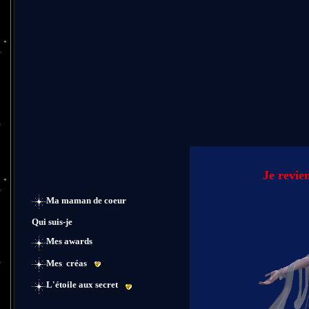
Je revien
Ma maman de coeur
Qui suis-je
Mes awards
Mes créas
L'étoile aux secret