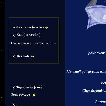
La discothéque (a venir)
Era ( a venir )
Un autre monde (a venir )
pour avoir 
Mes flash
L'accueil que je vous tém
Peu
Tops sites ou je suis
Chez dreamlove 
Fond paysage
Bonne 