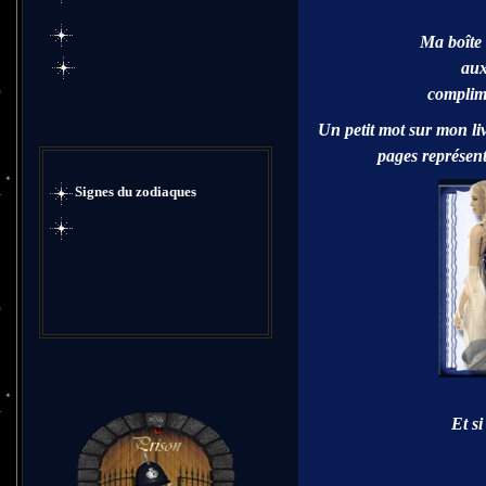
Ma boîte 
aux
complime
Un petit mot sur mon li
pages représent
Signes du zodiaques
Et si